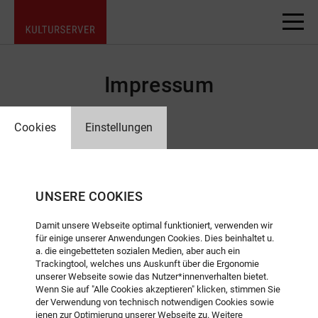
Impressum
Cookies
Einstellungen
Angaben gemäß § 5 TMG
Stiftung kulturserver.de gGmbH
UNSERE COOKIES
Almstadtstraße 4
Damit unsere Webseite optimal funktioniert, verwenden wir
10119 Berlin
für einige unserer Anwendungen Cookies. Dies beinhaltet u.
a. die eingebetteten sozialen Medien, aber auch ein
Trackingtool, welches uns Auskunft über die Ergonomie
Lothringerstraße 23
unserer Webseite sowie das Nutzer*innenverhalten bietet.
52062 Aachen
Wenn Sie auf "Alle Cookies akzeptieren" klicken, stimmen Sie
der Verwendung von technisch notwendigen Cookies sowie
jenen zur Optimierung unserer Webseite zu. Weitere