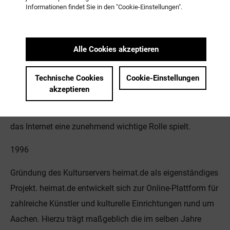
Entstehung des Projektes
Kulturraum Raststätte
durch die
Informationen findet Sie in den "Cookie-Einstellungen".
Initiative einer Gruppe Kunst- und Kulturschaffender in
einem Ladenlokal in der Aachener Innenstadt. Zunächst
Ausstellungs- und Veranstaltungsraum entwickelt sich die
Alle Cookies akzeptieren
Raststätte schnell zu einem renommierten Bezugspunkt
Technische Cookies
Cookie-Einstellungen
der kulturellen Szene Aachens. Mit der Gründung des
akzeptieren
kostenfreien Internetcafés Planet WipeOut in den Räumen
der Raststätte entstehen künstlerische Projekte, bei denen
das Internet eine zunehmend wichtige Rolle spielt.
1996
Gründung des Kulturservers heimat.de als eigenständiges
Projekt. heimat.de entwickelt sich zur Online-Plattform für
zahlreiche Künstler und kulturelle Einrichtungen rund um
Aachen. Hierzu trägt maßgeblich die im selben Jahre