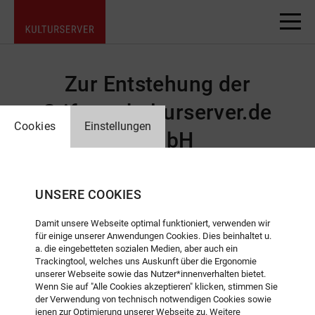
Zur Entstehung der
Stiftung kulturserver.de
Cookies
Einstellungen
gGmbH
UNSERE COOKIES
Die Stiftung kulturserver.de gGmbH hat sich über mehrere
Damit unsere Webseite optimal funktioniert, verwenden wir
für einige unserer Anwendungen Cookies. Dies beinhaltet u.
Stufen zu ihrer derzeitigen Form als gemeinnützige GmbH
a. die eingebetteten sozialen Medien, aber auch ein
entwickelt.
Trackingtool, welches uns Auskunft über die Ergonomie
unserer Webseite sowie das Nutzer*innenverhalten bietet.
Wenn Sie auf "Alle Cookies akzeptieren" klicken, stimmen Sie
1995
der Verwendung von technisch notwendigen Cookies sowie
jenen zur Optimierung unserer Webseite zu. Weitere